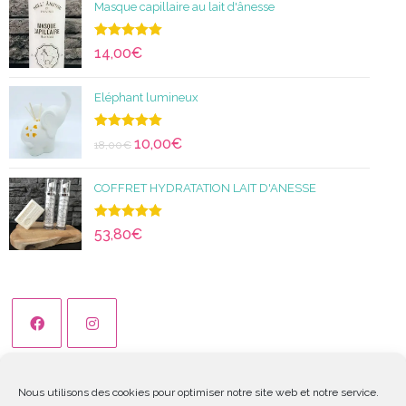
Masque capillaire au lait d'ânesse
Note
5.00
14,00
€
sur 5
Eléphant lumineux
Note
5.00
10,00
€
18,00
€
sur 5
COFFRET HYDRATATION LAIT D'ANESSE
Note
5.00
53,80
€
sur 5
Nous utilisons des cookies pour optimiser notre site web et notre service.