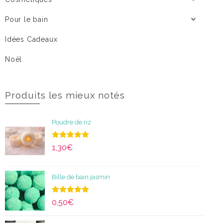
Pour le bain
Idées Cadeaux
Noël
Produits les mieux notés
Poudre de riz
Note
5.00
1,30
€
sur 5
Bille de bain jasmin
Note
5.00
0,50
€
sur 5