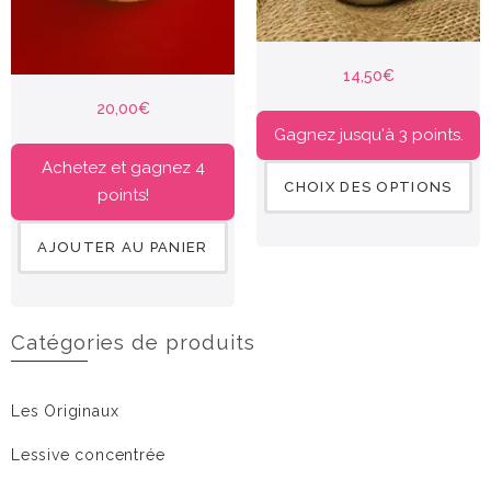
14,50
€
20,00
€
Gagnez jusqu'à 3 points.
Achetez et gagnez 4
CHOIX DES OPTIONS
points!
AJOUTER AU PANIER
Catégories de produits
Les Originaux
Lessive concentrée