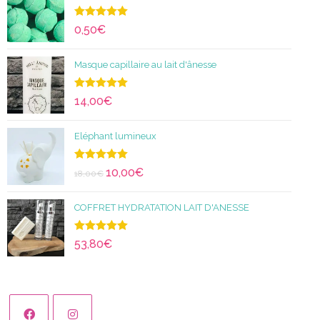
Note
5.00
0,50
€
sur 5
Masque capillaire au lait d'ânesse
Note
5.00
14,00
€
sur 5
Eléphant lumineux
Note
5.00
10,00
€
18,00
€
sur 5
COFFRET HYDRATATION LAIT D'ANESSE
Note
5.00
53,80
€
sur 5