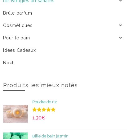
les Bougies artisanales
Brûle parfum
Cosmétiques
Pour le bain
Idées Cadeaux
Noël
Produits les mieux notés
Poudre de riz
Note
5.00
1,30
€
sur 5
Bille de bain jasmin