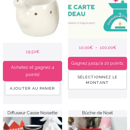
10,00
€
–
100,00
€
19,50
€
Gagnez jusqu'à 20 points.
Achetez et gagnez 4
points!
SÉLECTIONNEZ LE
MONTANT
AJOUTER AU PANIER
Diffuseur Casse Noisette
Bûche de Noël