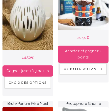
20,50
€
Achetez et gagnez 4
points!
14,50
€
AJOUTER AU PANIER
Gagnez jusqu'à 3 points.
CHOIX DES OPTIONS
Brule Parfum Père Noël
Photophore Gnome