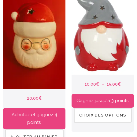
10,00
€
–
15,00
€
20,00
€
Gagnez jusqu'à 3 points.
Achetez et gagnez 4
CHOIX DES OPTIONS
points!
AJOUTER AU PANIER