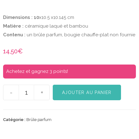
Dimensions : 10
x10.5 x10.145 cm
Matière :
céramique laqué et bambou
Contenu :
un brûle parfum, bougie chauffe-plat non fournie
14,50
€
Achetez et gagnez 3 points!
-
+
AJOUTER AU PANIER
Catégorie :
Brûle parfum