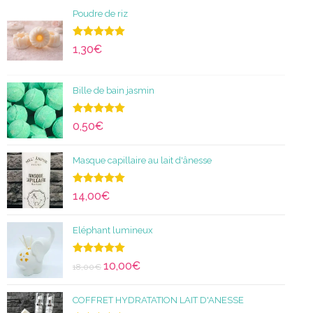
Poudre de riz
Note
5.00
1,30
€
sur 5
Bille de bain jasmin
Note
5.00
0,50
€
sur 5
Masque capillaire au lait d'ânesse
Note
5.00
14,00
€
sur 5
Eléphant lumineux
Note
5.00
10,00
€
18,00
€
sur 5
COFFRET HYDRATATION LAIT D'ANESSE