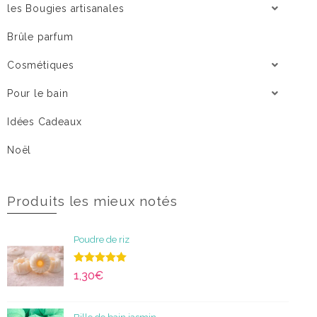
les Bougies artisanales
Brûle parfum
Cosmétiques
Pour le bain
Idées Cadeaux
Noël
Produits les mieux notés
Poudre de riz
Note
5.00
1,30
€
sur 5