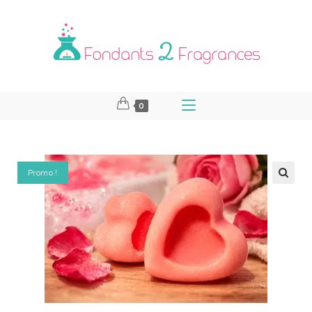
0
Promo !