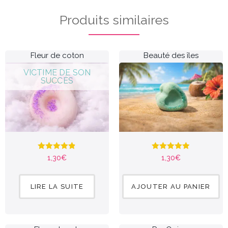
Produits similaires
Fleur de coton
Beauté des îles
Note
4.81
Note
4.90
1,30
€
1,30
€
sur 5
sur 5
LIRE LA SUITE
AJOUTER AU PANIER