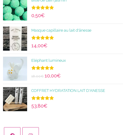
Bille de bain jasmin
Note
5.00
0,50
€
sur 5
Masque capillaire au lait d'ânesse
Note
5.00
14,00
€
sur 5
Eléphant lumineux
Note
5.00
10,00
€
18,00
€
sur 5
COFFRET HYDRATATION LAIT D'ANESSE
Note
5.00
53,80
€
sur 5