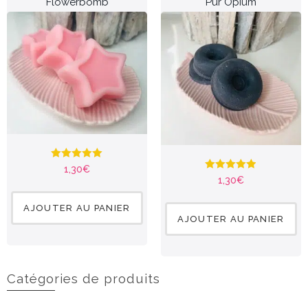
Flowerbomb
Pur Opium
Note
5.00
1,30
€
sur 5
Note
4.85
1,30
€
sur 5
AJOUTER AU PANIER
AJOUTER AU PANIER
Catégories de produits