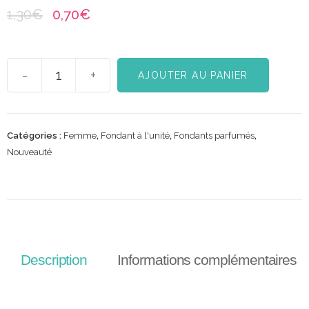
1,30
€
0,70
€
-
+
AJOUTER AU PANIER
Catégories :
Femme
,
Fondant à l'unité
,
Fondants parfumés
,
Nouveauté
Description
Informations complémentaires