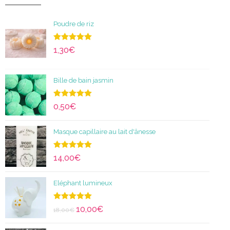
Poudre de riz
Note
5.00
1,30
€
sur 5
Bille de bain jasmin
Note
5.00
0,50
€
sur 5
Masque capillaire au lait d'ânesse
Note
5.00
14,00
€
sur 5
Eléphant lumineux
Note
5.00
10,00
€
18,00
€
sur 5