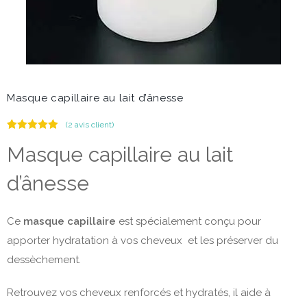
Masque capillaire au lait d’ânesse
(
2
avis client)
Noté
2
5.00
Masque capillaire au lait
sur 5
basé sur
notations
d’ânesse
client
Ce
masque capillaire
est spécialement conçu pour
apporter hydratation à vos cheveux et les préserver du
dessèchement.
Retrouvez vos cheveux renforcés et hydratés, il aide à