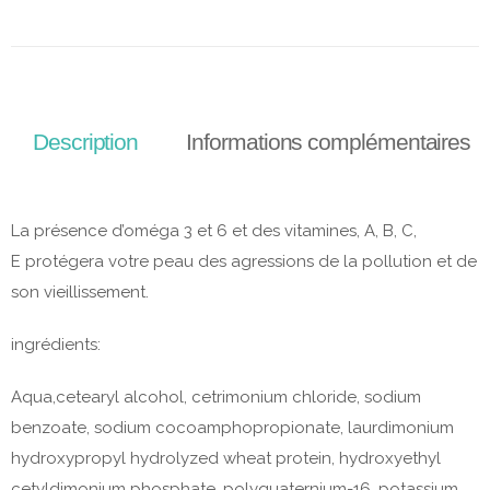
Description
Informations complémentaires
La présence d’oméga 3 et 6 et des vitamines, A, B, C,
E protégera votre peau des agressions de la pollution et de
son vieillissement.
ingrédients:
Aqua,cetearyl alcohol, cetrimonium chloride, sodium
benzoate, sodium cocoamphopropionate, laurdimonium
hydroxypropyl hydrolyzed wheat protein, hydroxyethyl
cetyldimonium phosphate, polyquaternium-16, potassium