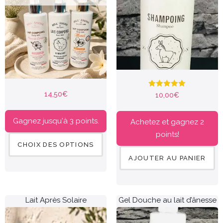
14,50
€
Note
5.00
10,00
€
sur 5
Gagnez jusqu'à 3 points.
Achetez et gagnez 2
points!
CHOIX DES OPTIONS
AJOUTER AU PANIER
Lait Après Solaire
Gel Douche au lait d’ânesse