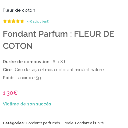
Fleur de coton
(
36
avis client)
Noté
36
4.81
Fondant Parfum : FLEUR DE
sur 5
basé sur
notations
COTON
client
Durée de combustion
: 6 à 8 h
Cire
: Cire de soja et mica colorant minéral naturel
Poids
: environ 15g
1,30
€
Catégories :
Fondants parfumés
,
Florale
,
Fondant à l'unité