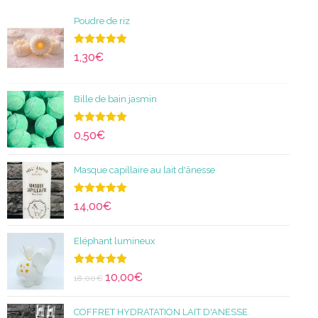
Poudre de riz
Note
5.00
1,30
€
sur 5
Bille de bain jasmin
Note
5.00
0,50
€
sur 5
Masque capillaire au lait d'ânesse
Note
5.00
14,00
€
sur 5
Eléphant lumineux
Note
5.00
10,00
€
18,00
€
sur 5
COFFRET HYDRATATION LAIT D'ANESSE