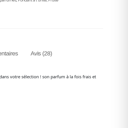
 parfumés
,
Fondant à l'unité
,
Fruité
ntaires
Avis (28)
dans votre sélection ! son parfum à la fois frais et