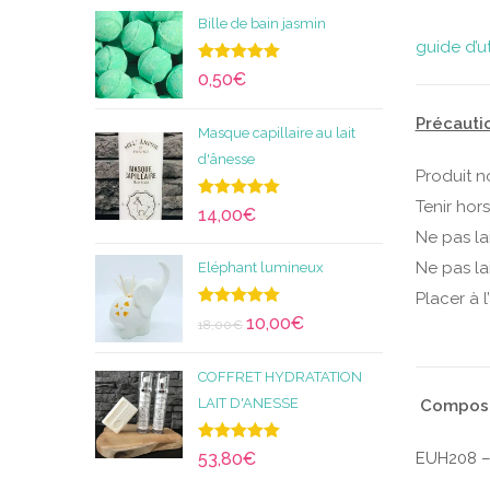
Bille de bain jasmin
guide d’u
Note
5.00
0,50
€
sur 5
Précautio
Masque capillaire au lait
d'ânesse
Produit n
Tenir hor
Note
5.00
14,00
€
sur 5
Ne pas la
Ne pas la
Eléphant lumineux
Placer à l
Note
5.00
10,00
€
18,00
€
sur 5
COFFRET HYDRATATION
LAIT D'ANESSE
Composit
Note
5.00
53,80
€
EUH208 – 
sur 5