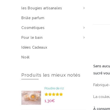
les Bougies artisanales
Brûle parfum
Cosmétiques
Pour le bain
Idées Cadeaux
Noël
Sans aucu
sucré vou
Produits les mieux notés
Fabriqué
Poudre de riz
La couleu
Note
5.00
1,30
€
sur 5
À consom