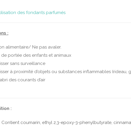
tilisation des fondants parfumés
ns :
on alimentaire/ Ne pas avaler.
s de portée des enfants et animaux
isser sans surveillance
isser à proximité d’objets ou substances inflammables (rideau, 
’abri des courants d’air
ion :
Contient coumarin, ethyl 2,3-epoxy-3-phenylbutyrate, cinnamal