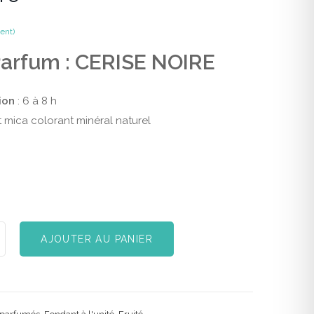
ient)
arfum : CERISE NOIRE
ion
: 6 à 8 h
et mica colorant minéral naturel
AJOUTER AU PANIER