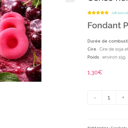
(
28
avis cl
Noté
28
4.86
Fondant P
sur 5
basé sur
notations
client
Durée de combust
Cire
: Cire de soja 
Poids
: environ 15g
1,30
€
-
+