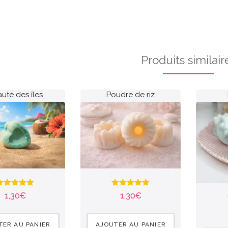
Produits similair
uté des îles
Poudre de riz
Note
4.90
Note
5.00
1,30
€
1,30
€
sur 5
sur 5
TER AU PANIER
AJOUTER AU PANIER