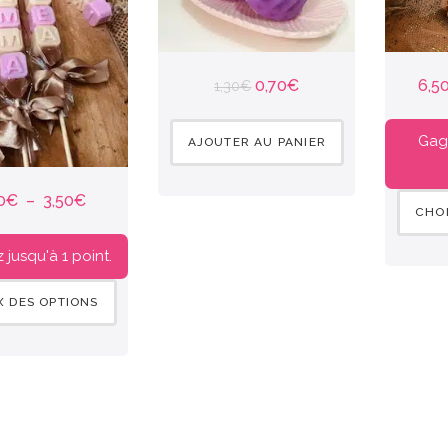
0,70
€
6,5
1,30
€
Gag
AJOUTER AU PANIER
0
€
–
3,50
€
CHOI
jusqu'à 1 point.
X DES OPTIONS