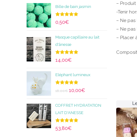
– Produit
Bille de bain jasmin
-Tenir ho
– Ne pas 
Note
5.00
0,50
€
sur 5
– Ne pas 
Masque capillaire au lait
– Placer à
d'ânesse
Composit
Note
5.00
14,00
€
sur 5
Eléphant lumineux
Note
5.00
10,00
€
18,00
€
sur 5
L
COFFRET HYDRATATION
LAIT D'ANESSE
Note
5.00
53,80
€
sur 5