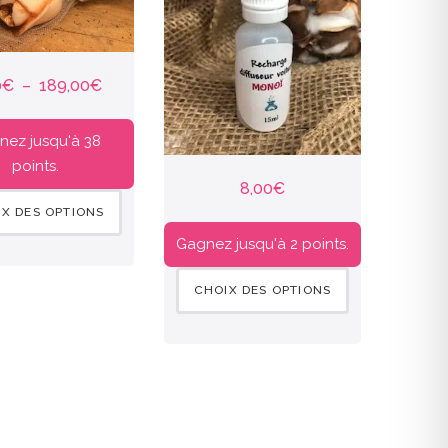
0
€
–
189,00
€
nez jusqu'à 38
points.
8,00
€
X DES OPTIONS
Gagnez jusqu'à 2 points.
CHOIX DES OPTIONS