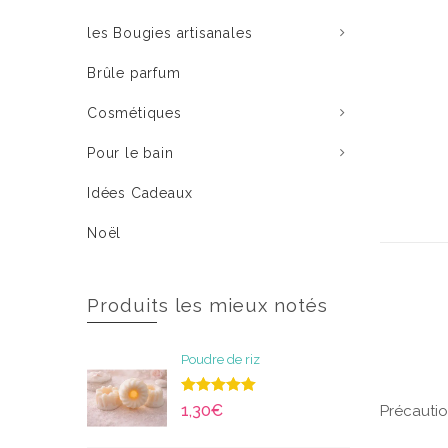
les Bougies artisanales
Brûle parfum
Cosmétiques
Pour le bain
Idées Cadeaux
Noël
Produits les mieux notés
Poudre de riz
Note
5.00
1,30
€
Précautio
sur 5