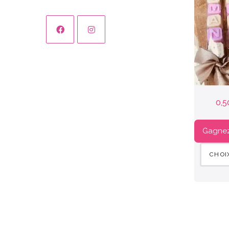
0,5
Gagnez 
CHOI