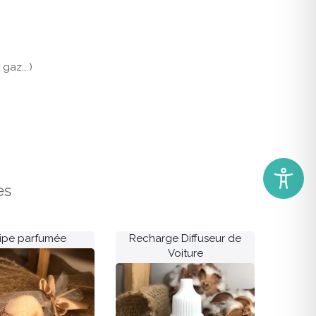
 gaz….)
es
lipe parfumée
Recharge Diffuseur de
Voiture