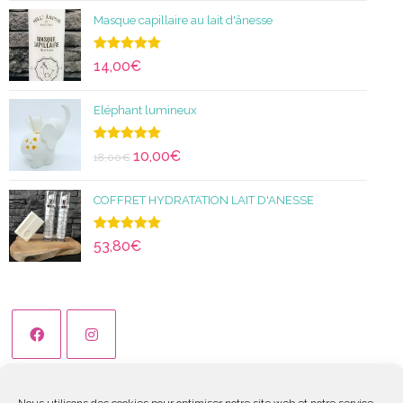
Masque capillaire au lait d'ânesse
Note
5.00
14,00
€
sur 5
Eléphant lumineux
Note
5.00
10,00
€
18,00
€
sur 5
COFFRET HYDRATATION LAIT D'ANESSE
Note
5.00
53,80
€
sur 5