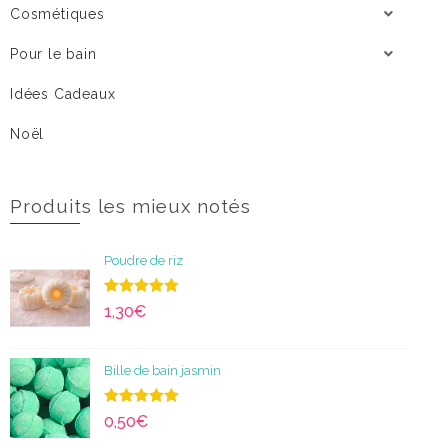
Cosmétiques
Pour le bain
Idées Cadeaux
Noël
Produits les mieux notés
Poudre de riz
Note
5.00
1,30
€
sur 5
Bille de bain jasmin
Note
5.00
0,50
€
sur 5