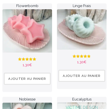
Flowerbomb
Linge Frais
Note
4.84
1,30
€
Note
5.00
sur 5
1,30
€
sur 5
AJOUTER AU PANIER
AJOUTER AU PANIER
Noblesse
Eucalyptus