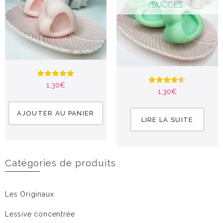
Note
5.00
1,30
€
Note
4.47
sur 5
1,30
€
sur 5
AJOUTER AU PANIER
LIRE LA SUITE
Catégories de produits
Les Originaux
Lessive concentrée