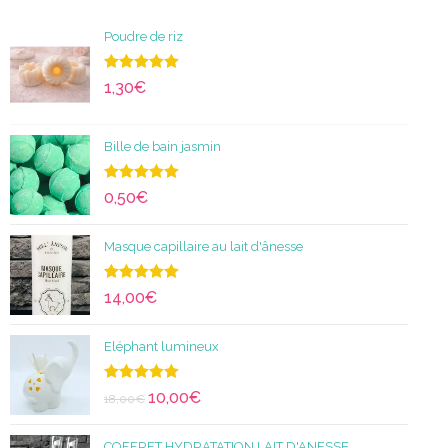
Poudre de riz
Note
5.00
1,30
€
sur 5
Bille de bain jasmin
Note
5.00
0,50
€
sur 5
Masque capillaire au lait d'ânesse
Note
5.00
14,00
€
sur 5
Eléphant lumineux
Note
5.00
10,00
€
18,00
€
sur 5
COFFRET HYDRATATION LAIT D'ANESSE