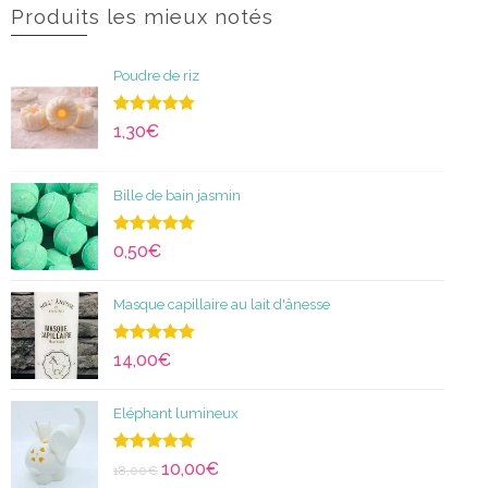
Produits les mieux notés
Poudre de riz
Note
5.00
1,30
€
sur 5
Bille de bain jasmin
Note
5.00
0,50
€
sur 5
Masque capillaire au lait d'ânesse
Note
5.00
14,00
€
sur 5
Eléphant lumineux
Note
5.00
10,00
€
18,00
€
sur 5