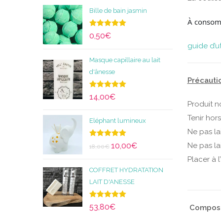
Bille de bain jasmin
À consom
Note
5.00
0,50
€
sur 5
guide d’u
Masque capillaire au lait
d'ânesse
Précautio
Note
5.00
14,00
€
sur 5
Produit n
Tenir hor
Eléphant lumineux
Ne pas la
Note
5.00
10,00
€
Ne pas la
18,00
€
sur 5
Placer à l
COFFRET HYDRATATION
LAIT D'ANESSE
Note
5.00
53,80
€
Composit
sur 5