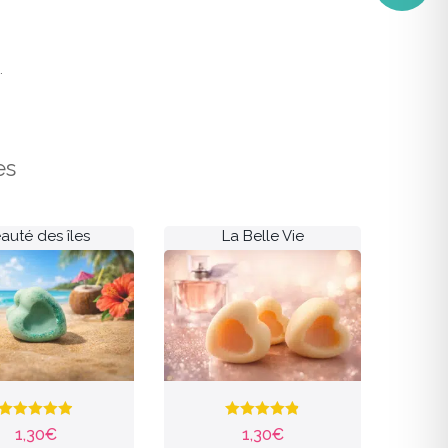
.
es
auté des îles
La Belle Vie
Note
4.90
Note
4.83
1,30
€
1,30
€
sur 5
sur 5