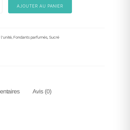
AJOUTER AU PANIER
l'unité
,
Fondants parfumés
,
Sucré
entaires
Avis (0)