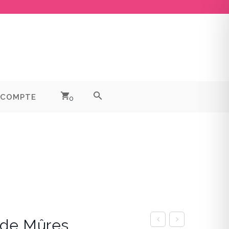
 COMPTE
0
 de Mûres