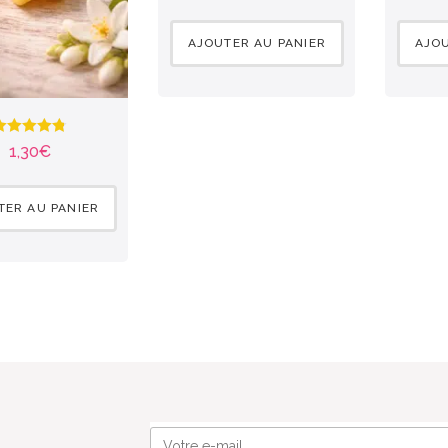
AJOUTER AU PANIER
AJOU
Note
4.75
1,30
€
sur 5
TER AU PANIER