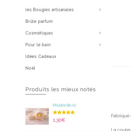
les Bougies artisanales
Brûle parfum
Cosmétiques
Pour le bain
Idées Cadeaux
Noël
Produits les mieux notés
Poudre de riz
Fabriqué
Note
5.00
1,30
€
sur 5
La couleu