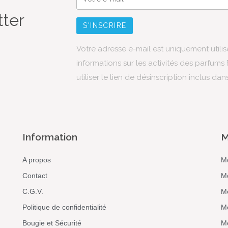
tter
Votre adresse e-mail est uniquement utili
informations sur les activités des parfum
utiliser le lien de désinscription inclus dan
Information
M
A propos
M
Contact
M
C.G.V.
M
Politique de confidentialité
M
Bougie et Sécurité
Me