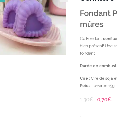
Fondant P
mûres
Ce Fondant
confit
bien présent! Une s
fondant .
Durée de combust
Cire
: Cire de soja 
Poids
: environ 15g
1,30
€
0,70
€