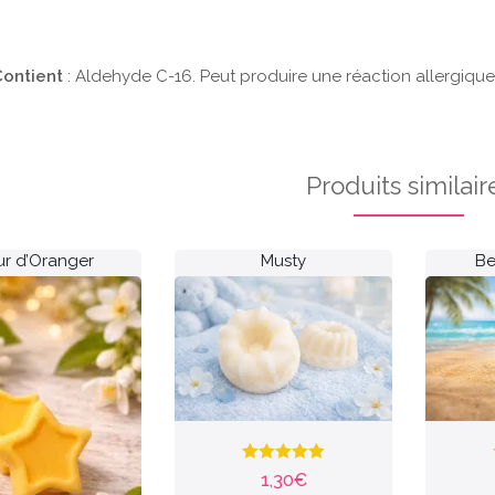
ontient
: Aldehyde C-16. Peut produire une réaction allergique
Produits similair
ur d’Oranger
Musty
Be
Note
4.92
1,30
€
sur 5