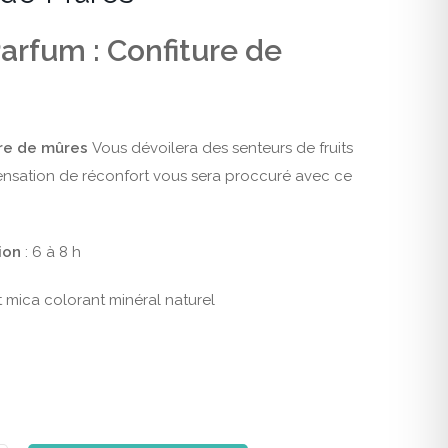
arfum : Confiture de
ure de mûres
Vous dévoilera des senteurs de fruits
ensation de réconfort vous sera proccuré avec ce
ion
: 6 à 8 h
et mica colorant minéral naturel