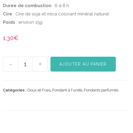
Durée de combustion
: 6 à 8 h
Cire
: Cire de soja et mica colorant minéral naturel
Poids
: environ 15g
1,30
€
-
+
AJOUTER AU PANIER
Catégories :
Doux et Frais
,
Fondant à l'unité
,
Fondants parfumés