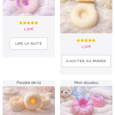
Note
4.81
1,30
€
sur 5
LIRE LA SUITE
Note
4.85
1,30
€
sur 5
AJOUTER AU PANIER
Poudre de riz
Mon doudou