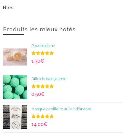
Noël
Produits les mieux notés
Poudre de riz
Note
5.00
1,30
€
sur 5
Bille de bain jasmin
Note
5.00
0,50
€
sur 5
Masque capillaire au lait d'ânesse
Note
5.00
14,00
€
sur 5