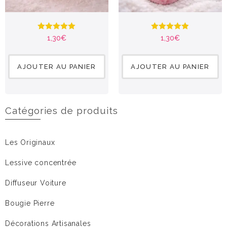
Note
5.00
Note
4.90
1,30
€
1,30
€
sur 5
sur 5
AJOUTER AU PANIER
AJOUTER AU PANIER
Catégories de produits
Les Originaux
Lessive concentrée
Diffuseur Voiture
Bougie Pierre
Décorations Artisanales