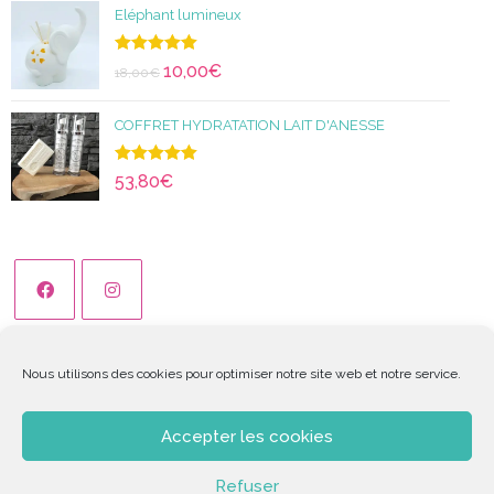
Eléphant lumineux
Note
5.00
10,00
€
18,00
€
sur 5
COFFRET HYDRATATION LAIT D'ANESSE
Note
5.00
53,80
€
sur 5
Nous utilisons des cookies pour optimiser notre site web et notre service.
© Copyright 2026
Delphacréa
- Tous les droits sont réservés
Accepter les cookies
-5% de remise sur votre première commande valable
Refuser