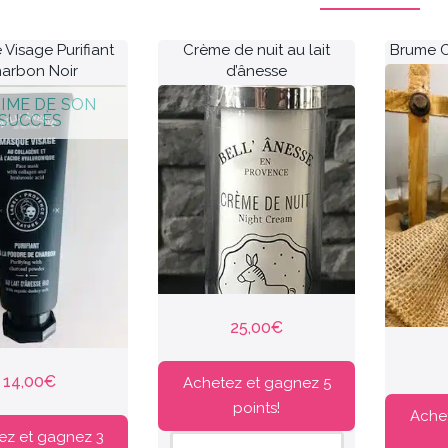
Visage Purifiant
Crème de nuit au lait
Brume C
arbon Noir
d’ânesse
25,00
€
14,00
€
Achetez et gagnez 5
points!
Ache
ez et gagnez 3