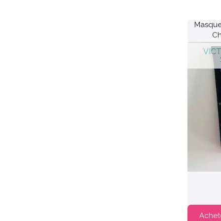
Masque 
Ch
Achet