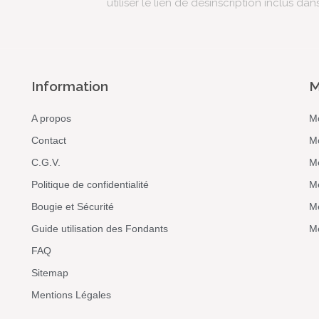
utiliser le lien de désinscription inclus dan
Information
M
A propos
M
Contact
M
C.G.V.
M
Politique de confidentialité
M
Bougie et Sécurité
Me
Guide utilisation des Fondants
Me
FAQ
Sitemap
Mentions Légales