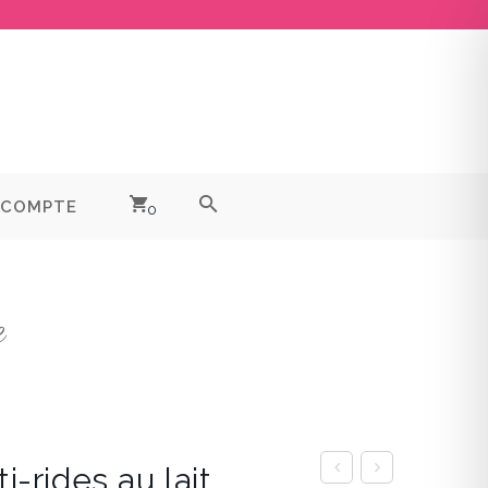
 COMPTE
0
e
-rides au lait