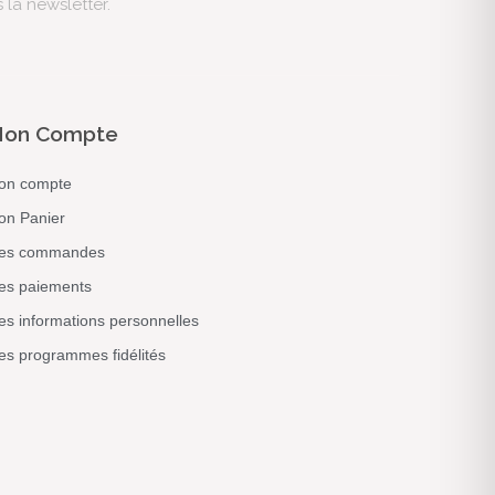
s la newsletter.
on Compte
on compte
on Panier
es commandes
es paiements
s informations personnelles
s programmes fidélités