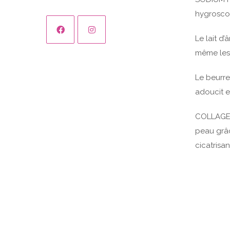
hygroscop
Le lait d’
même les 
Le beurre
adoucit et
COLLAGENE
peau grâc
cicatrisan