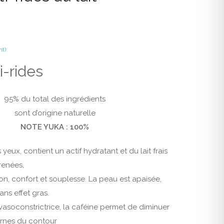
nt)
i-rides
95% du total des ingrédients
sont d’origine naturelle
NOTE YUKA : 100%
yeux, contient un actif hydratant et du lait frais
renées,
on, confort et souplesse. La peau est apaisée,
ns effet gras.
vasoconstrictrice, la caféine permet de diminuer
ernes du contour