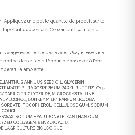
n:
Appliquez une petite quantité de produit sur le
 tapotant doucement. Ce soin s’utilise matin et
oi:
Usage externe. Ne pas avaler. Usage réservé à
de portée des enfants. Produit à conserver à l’abri
température ambiante.
HELIANTHUS ANNUUS SEED OIL, GLYCERIN,
STEARATE, BUTYROSPERMUM PARKII BUTTER*, C15-
IC/CAPRIC TRIGLYCERIDE, MICROCRYSTALLINE
YL ALCOHOL, DONKEY MILK*, PARFUM, JOJOBA
 SORBATE, TOCOPHEROL, CELLULOSE GUM, SODIUM
LCOHOL,
EESWAX, SODIUM HYALURONATE, XANTHAN GUM,
LYZED COLLAGEN, BENZOIC ACID,
 DE L’AGRICULTURE BIOLOGIQUE