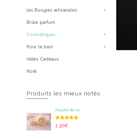
les Bougies artisanales
Brûle parfum
Cosmétiques
Pour le bain
Idées Cadeaux
Noël
Produits les mieux notés
Poudre de riz
Note
5.00
1,30
€
sur 5