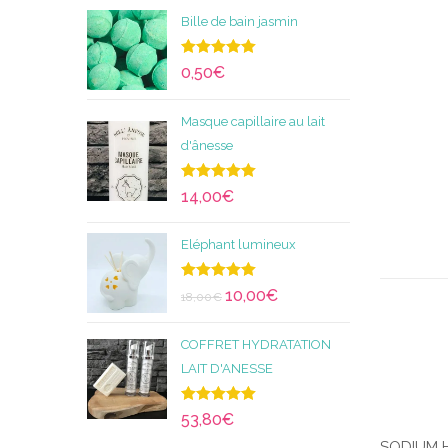
Bille de bain jasmin
Note
5.00
0,50
€
sur 5
Masque capillaire au lait
d'ânesse
Note
5.00
14,00
€
sur 5
Eléphant lumineux
Note
5.00
10,00
€
18,00
€
sur 5
COFFRET HYDRATATION
LAIT D'ANESSE
Note
5.00
53,80
€
sur 5
SODIUM HY