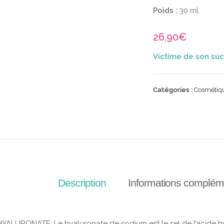
Poids :
30 ml
26,90
€
Catégories :
Cosmétiq
Description
Informations complém
ALURONATE: Le hyaluronate de sodium est le sel de l’acide hy