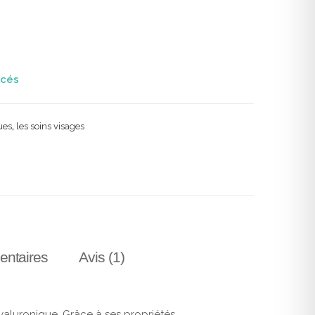
ues
,
les soins visages
entaires
Avis (1)
aluronique. Grâce à ses propriétés