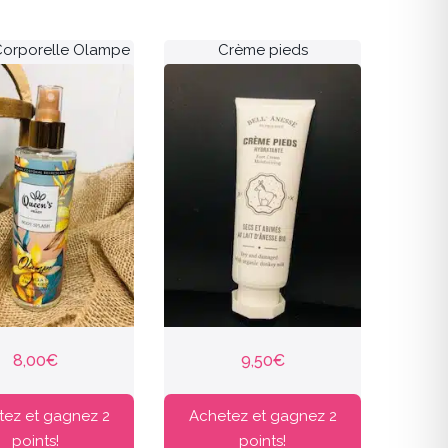
orporelle Olampe
Crème pieds
8,00
€
9,50
€
tez et gagnez 2
Achetez et gagnez 2
points!
points!