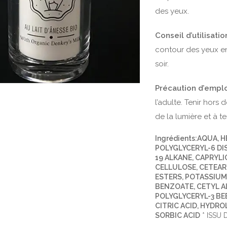
des yeux.
Conseil d’utilisatio
contour des yeux en
soir.
Précaution d’empl
l’adulte. Tenir hors 
de la lumière et à 
Ingrédients:AQUA, 
POLYGLYCERYL-6 DI
19 ALKANE, CAPRYL
CELLULOSE, CETEAR
ESTERS, POTASSIUM
BENZOATE, CETYL A
POLYGLYCERYL-3 B
CITRIC ACID, HYDRO
SORBIC ACID
* ISSU