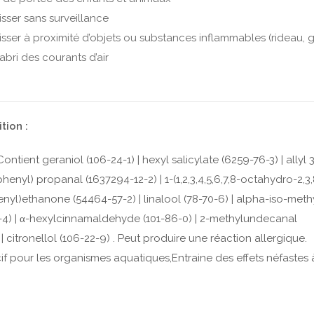
isser sans surveillance
isser à proximité d’objets ou substances inflammables (rideau, 
’abri des courants d’air
ion :
ontient geraniol (106-24-1) | hexyl salicylate (6259-76-3) | allyl
henyl) propanal (1637294-12-2) | 1-(1,2,3,4,5,6,7,8-octahydro-2,3
nyl)ethanone (54464-57-2) | linalool (78-70-6) | alpha-iso-methy
-4) | α-hexylcinnamaldehyde (101-86-0) | 2-methylundecanal
 | citronellol (106-22-9) . Peut produire une réaction allergique.
if pour les organismes aquatiques,Entraine des effets néfastes