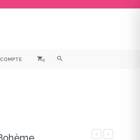
 COMPTE
0
 Bohème