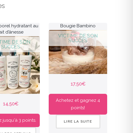
es
porel hydratant au
Bougie Bambino
ait d’ânesse
17,50
€
Achetez et gagnez 4
14,50
€
points!
jusqu'à 3 points.
LIRE LA SUITE