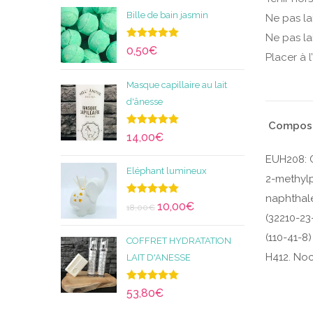
Bille de bain jasmin
Ne pas la
Ne pas la
Note
5.00
0,50
€
Placer à l
sur 5
Masque capillaire au lait
d'ânesse
Composit
Note
5.00
14,00
€
sur 5
EUH208: C
Eléphant lumineux
2-methylp
naphthale
Note
5.00
10,00
€
18,00
€
sur 5
(32210-23
(110-41-8)
COFFRET HYDRATATION
H412. Noc
LAIT D'ANESSE
Note
5.00
53,80
€
sur 5