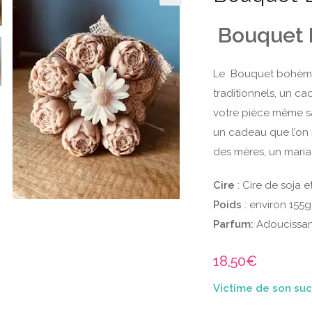
Bouquet
Le Bouquet bohème 
traditionnels, un c
votre pièce même sa
un cadeau que l’on 
des mères, un mariag
Cire
: Cire de soja 
Poids
: environ 155g
Parfum:
Adoucissa
18,50
€