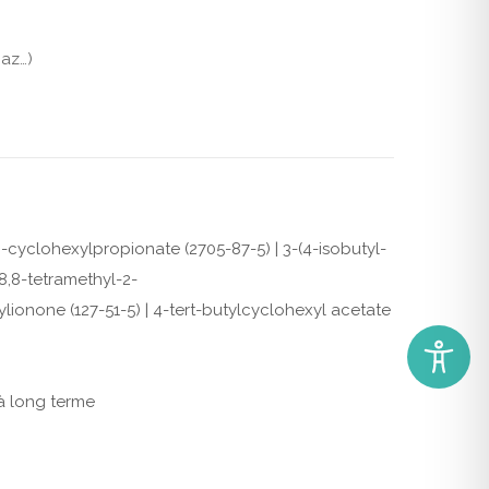
gaz…)
 3-cyclohexylpropionate (2705-87-5) | 3-(4-isobutyl-
,8,8-tetramethyl-2-
lionone (127-51-5) | 4-tert-butylcyclohexyl acetate
 à long terme