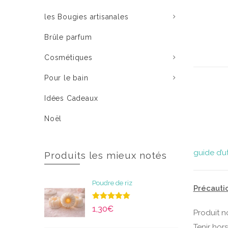
les Bougies artisanales
Brûle parfum
Cosmétiques
Pour le bain
Idées Cadeaux
Noël
guide d’u
Produits les mieux notés
Poudre de riz
Précautio
Note
5.00
1,30
€
Produit n
sur 5
Tenir hor