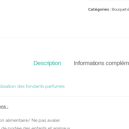
Catégories :
Bouquet é
Description
Informations complém
tilisation des fondants parfumés
ns :
on alimentaire/ Ne pas avaler.
s de portée des enfants et animaux