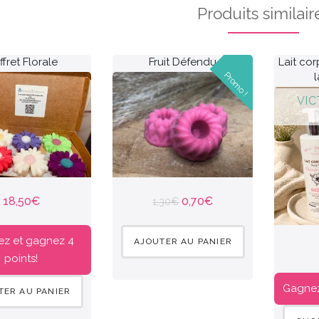
Produits similair
fret Florale
Fruit Défendu
Lait cor
Promo !
l
18,50
€
0,70
€
1,30
€
ez et gagnez 4
AJOUTER AU PANIER
points!
Gagnez 
TER AU PANIER